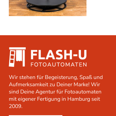
Wir stehen für Begeisterung, Spaß und
Aufmerksamkeit zu Deiner Marke! Wir
sind Deine Agentur für Fotoautomaten
mit eigener Fertigung in Hamburg seit
2009.