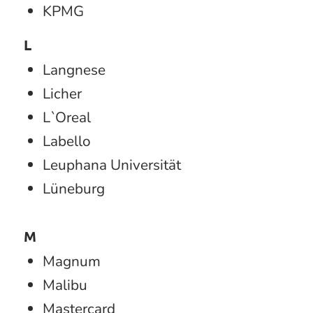
KPMG
L
Langnese
Licher
L`Oreal
Labello
Leuphana Universität
Lüneburg
M
Magnum
Malibu
Mastercard