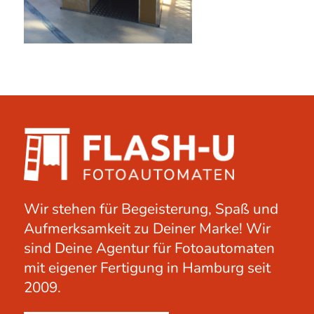
Wir stehen für Begeisterung, Spaß und
Aufmerksamkeit zu Deiner Marke! Wir
sind Deine Agentur für Fotoautomaten
mit eigener Fertigung in Hamburg seit
2009.