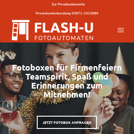
Zur Privatkundenseite
Firmenkundenberatung
02871-2413880
Fotoboxen für Firmenfeiern
Teamspirit, Spaß und
Erinnerungen zum
Mitnehmen!
JETZT FOTOBOX ANFRAGEN