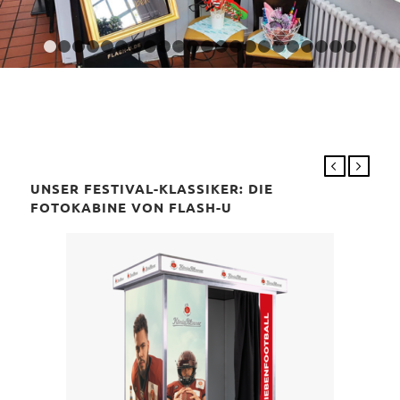
1
2
3
4
5
6
7
8
9
10
11
12
13
14
15
16
17
18
Zurück
Weiter
FLEXIBILITÄT PUR: DER DREHBARE
FOTOAUTOMAT FÜR DEIN FESTIVAL