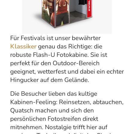
Unser innovativer
Drehbarer
Fotoautomat
ist ein echter
Publikumsmagnet auf jedem Festival.
Sein einzigartiges Design aus zwei
hter
übereinander stehenden, rot lackierten
Stahlfässern und einem leuchtenden
Schild zieht die Blicke auf sich.
Das
Besondere: Die Fotobox lässt sich um
hen,
355° drehen, sodass deine Gäste den
Hintergrund ihrer Fotos individuell
wählen können – ideal für
abwechslungsreiche und kreative