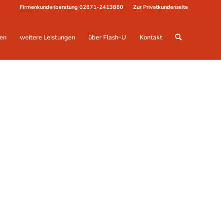
Firmenkundenberatung
02871-2413880
Zur Privatkundenseite
en
weitere Leistungen
über Flash-U
Kontakt