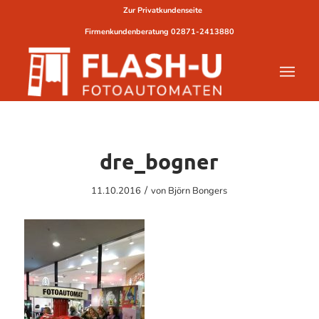
Zur Privatkundenseite
Firmenkundenberatung
02871-2413880
dre_bogner
/
11.10.2016
von
Björn Bongers