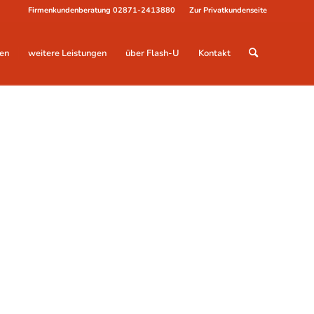
Firmenkundenberatung
02871-2413880
Zur Privatkundenseite
en
weitere Leistungen
über Flash-U
Kontakt