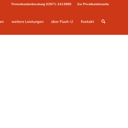
Firmenkundenberatung
02871-2413880
Zur Privatkundenseite
en
weitere Leistungen
über Flash-U
Kontakt