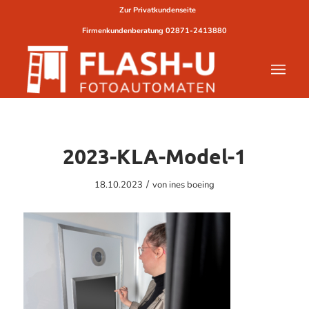
Zur Privatkundenseite
Firmenkundenberatung
02871-2413880
2023-KLA-Model-1
/
18.10.2023
von
ines boeing