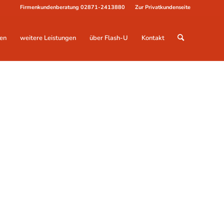
Firmenkundenberatung
02871-2413880
Zur Privatkundenseite
en
weitere Leistungen
über Flash-U
Kontakt