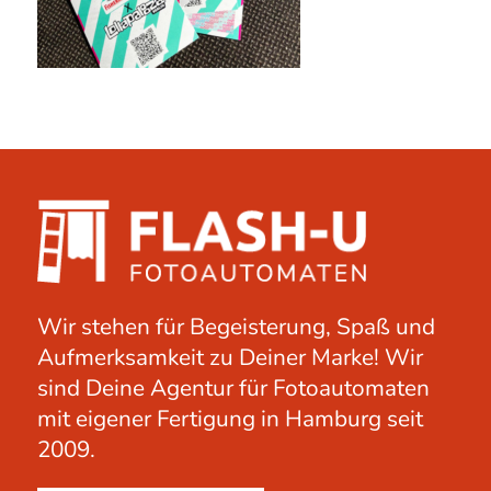
Wir stehen für Begeisterung, Spaß und
Aufmerksamkeit zu Deiner Marke! Wir
sind Deine Agentur für Fotoautomaten
mit eigener Fertigung in Hamburg seit
2009.