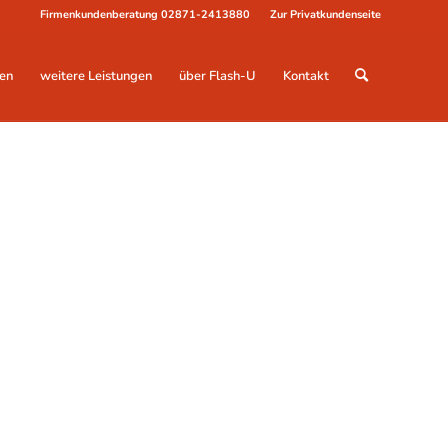
Firmenkundenberatung
02871-2413880
Zur Privatkundenseite
en
weitere Leistungen
über Flash-U
Kontakt