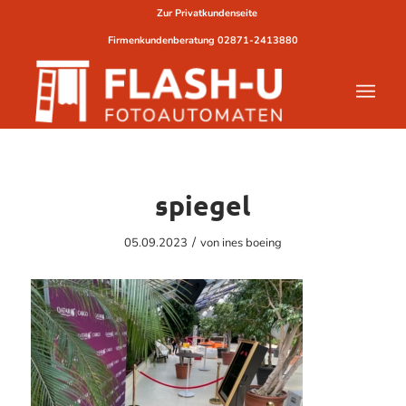
Zur Privatkundenseite
Firmenkundenberatung
02871-2413880
spiegel
/
05.09.2023
von
ines boeing